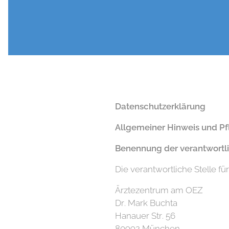
Datenschutzerklärung
Allgemeiner Hinweis und Pf
Benennung der verantwortli
Die verantwortliche Stelle fü
Ärztezentrum am OEZ
Dr. Mark Buchta
Hanauer Str. 56
80992 München