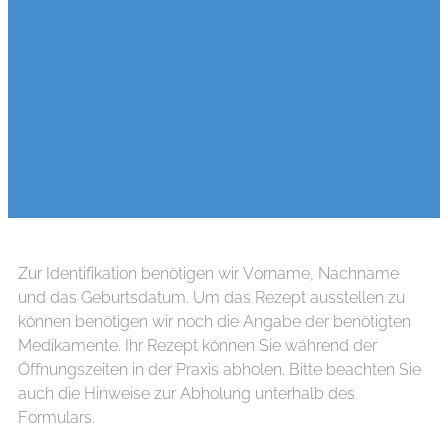
Zur Identifikation benötigen wir Vorname, Nachname
und das Geburtsdatum. Um das Rezept ausstellen zu
können benötigen wir noch die Angabe der benötigten
Medikamente. Ihr Rezept können Sie während der
Öffnungszeiten in der Praxis abholen. Bitte beachten Sie
auch die Hinweise zur Abholung unterhalb des
Formulars.