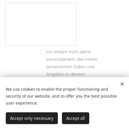
Ich erkläre mich damit
einverstanden, das meine
persönlichen Daten und
Angaben in diesem
Kontaktformular für die
We use cookies to enable the proper functioning and
Folgerezeptbestellung
security of our website, and to offer you the best possible
verwendet werden.
user experience.
Anfordern
Accept only necessary
Accept all