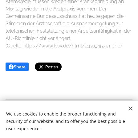
Atemwege müssen wegen einer Krankschreibung ab
Montag wieder in die Arztpraxis kommen. Der
Gemeinsame Bundesausschuss hat heute gegen die
Stimmen der Ärzteschaft die Ausnahmeregelung zur
telefonischen Feststellung einer Arbeitsunfähigkeit in der
AU-Richtlinie nicht verlängert.
(Quelle: https://www.kbv.de/html/1150_45751.php)
Share
Dr. med. Mark Buchta
We use cookies to enable the proper functioning and
Alle Rechte vorbehalten 2018
security of our website, and to offer you the best possible
Cookies
user experience.