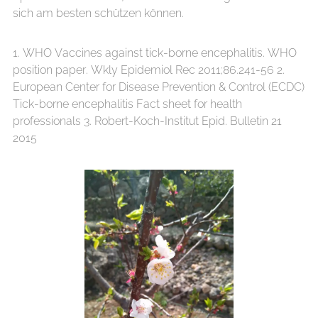
sich am besten schützen können.
1. WHO Vaccines against tick-borne encephalitis. WHO
position paper. Wkly Epidemiol Rec 2011;86.241-56 2.
European Center for Disease Prevention & Control (ECDC)
Tick-borne encephalitis Fact sheet for health
professionals 3. Robert-Koch-Institut Epid. Bulletin 21
2015